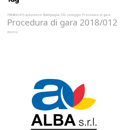
7384861415
automezzi
Battipaglia
CIG
noleggio
Procedura di gara
Procedura di gara 2018/012
storico