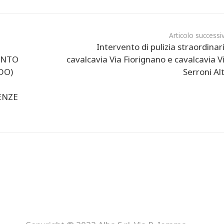
Articolo successi
Intervento di pulizia straordinar
ONTO
cavalcavia Via Fiorignano e cavalcavia V
DO)
Serroni Al
ENZE