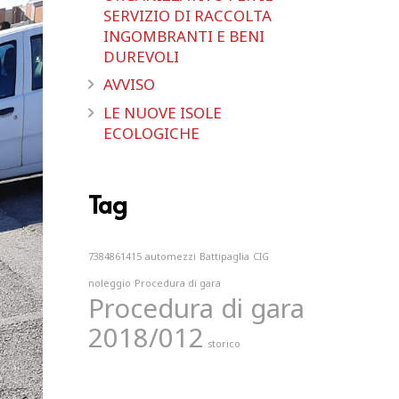
SERVIZIO DI RACCOLTA
INGOMBRANTI E BENI
DUREVOLI
AVVISO
LE NUOVE ISOLE
ECOLOGICHE
Tag
7384861415
automezzi
Battipaglia
CIG
noleggio
Procedura di gara
Procedura di gara
2018/012
storico