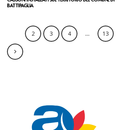
BATTIPAGLIA
1
2
3
4
…
13